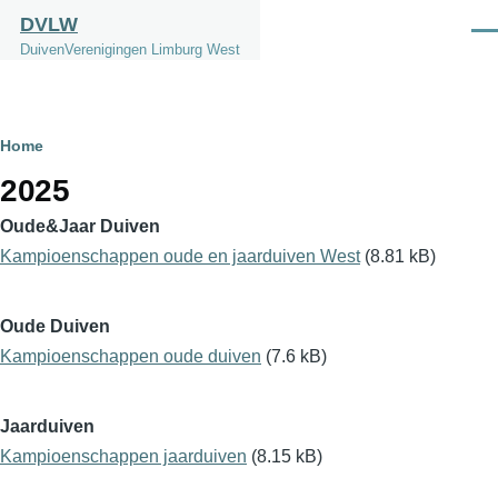
Overslaan en naar de inhoud gaan
DVLW
Men
DuivenVerenigingen Limburg West
Kruimelpad
Home
2025
Oude&Jaar Duiven
Kampioenschappen oude en jaarduiven West
(8.81 kB)
Oude Duiven
Kampioenschappen oude duiven
(7.6 kB)
Jaarduiven
Kampioenschappen jaarduiven
(8.15 kB)